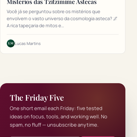
Mistérios das Tzitzimime Astecas
Você já se perguntou sobre os mistérios que
envolvem o vasto universo da cosmologia asteca? 🌌
A rica tapeçaria de mitos e…
LM
Lucas Martins
The Friday Five
One short email each Friday: five tested
ideas on focus, tools, and working well. No
spam, no fluff — unsubscribe anytime.