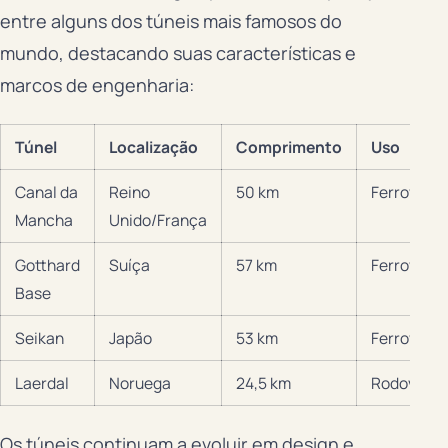
entre alguns dos túneis mais famosos do
mundo, destacando suas características e
marcos de engenharia:
Túnel
Localização
Comprimento
Uso
Canal da
Reino
50 km
Ferroviári
Mancha
Unido/França
Gotthard
Suíça
57 km
Ferroviári
Base
Seikan
Japão
53 km
Ferroviári
Laerdal
Noruega
24,5 km
Rodoviário
Os túneis continuam a evoluir em design e