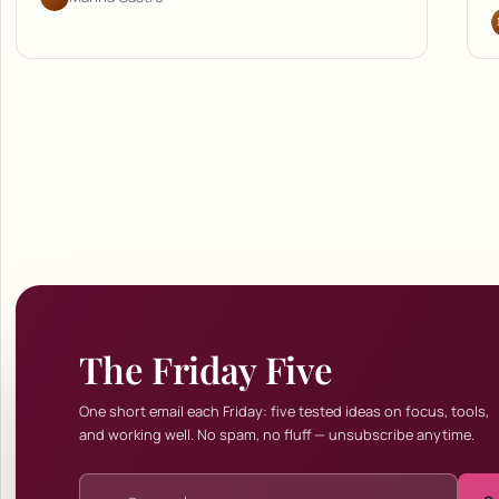
The Friday Five
One short email each Friday: five tested ideas on focus, tools,
and working well. No spam, no fluff — unsubscribe anytime.
Email address