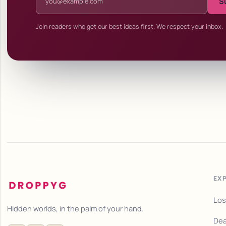
S
Join readers who get our best ideas first. We respect your inbox.
EX
Los
Hidden worlds, in the palm of your hand.
Dea