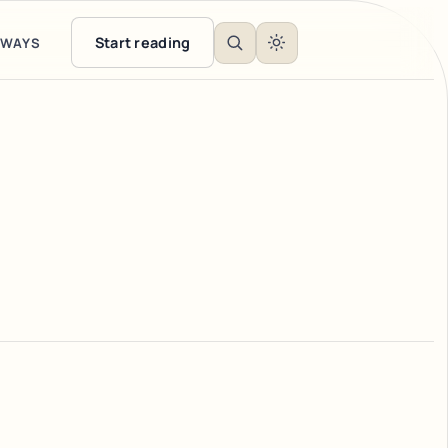
Start reading
EWAYS