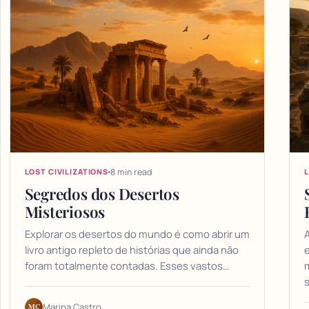
8 min read
LOST CIVILIZATIONS
L
Segredos dos Desertos
Misteriosos
Explorar os desertos do mundo é como abrir um
A
livro antigo repleto de histórias que ainda não
e
foram totalmente contadas. Esses vastos…
m
MC
Marina Castro