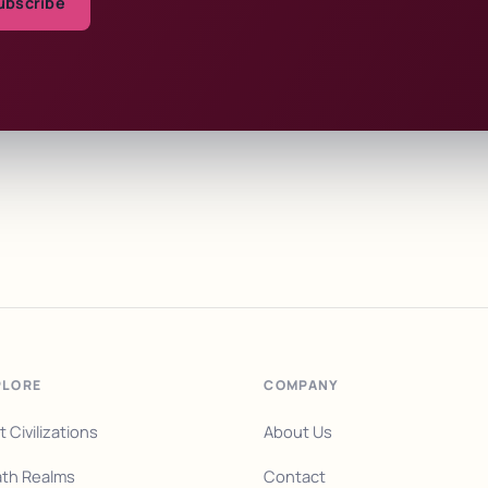
ubscribe
PLORE
COMPANY
t Civilizations
About Us
th Realms
Contact