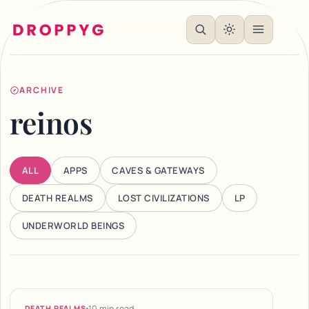
ARCHIVE
reinos
ALL
APPS
CAVES & GATEWAYS
DEATH REALMS
LOST CIVILIZATIONS
LP
UNDERWORLD BEINGS
Articles
10 min read
DEATH REALMS