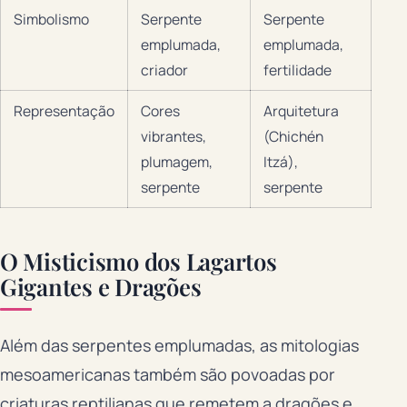
Simbolismo
Serpente
Serpente
emplumada,
emplumada,
criador
fertilidade
Representação
Cores
Arquitetura
vibrantes,
(Chichén
plumagem,
Itzá),
serpente
serpente
O Misticismo dos Lagartos
Gigantes e Dragões
Além das serpentes emplumadas, as mitologias
mesoamericanas também são povoadas por
criaturas reptilianas que remetem a dragões e