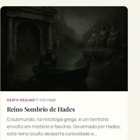
11 min read
DEATH REALMS
Reino Sombrio de Hades
O submundo, na mitologia grega, é um território
envolto em mistério e fascínio. Governado por Hades,
este reino oculto desperta curiosidade e…