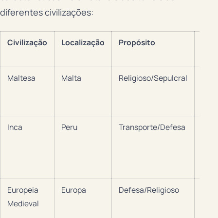
diferentes civilizações:
Civilização
Localização
Propósito
Cara
Notá
Maltesa
Malta
Religioso/Sepulcral
Comp
arqu
uso 
Inca
Peru
Transporte/Defesa
Escu
roch
prec
técn
Europeia
Europa
Defesa/Religioso
Cat
Medieval
pas
secr