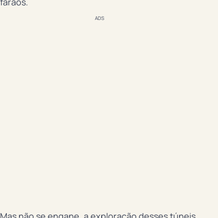
faraós.
ADS
Mas não se engane, a exploração desses túneis